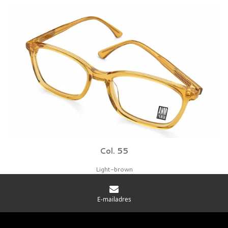
Col. 55
Light-brown
E-mailadres
© 2026 BBIG bv - Protonenlaan 26 - 5405 NE - Uden The Netherlands - KvK:
91791650 Vat NL865772265B01
|
Disclaimer
|
Privacy statement
|
Cookies
|